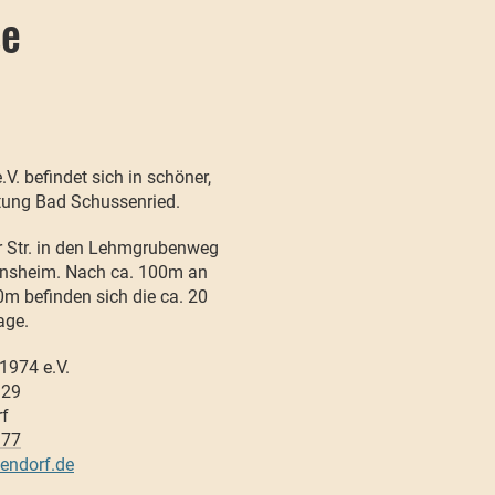
se
V. befindet sich in schöner,
tung Bad Schussenried.
r Str. in den Lehmgrubenweg
einsheim. Nach ca. 100m an
0m befinden sich die ca. 20
age.
1974 e.V.
 29
rf
377
endorf.de