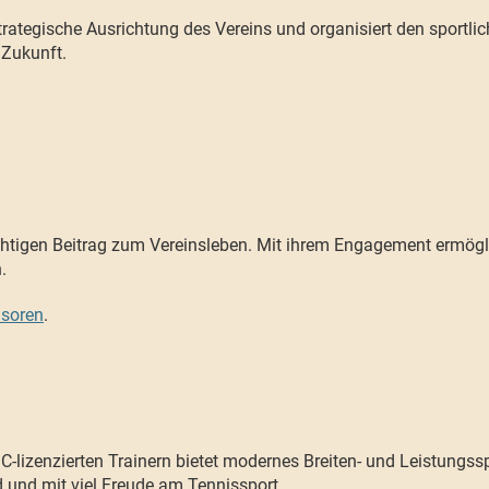
trategische Ausrichtung des Vereins und organisiert den sportli
e Zukunft.
ichtigen Beitrag zum Vereinsleben. Mit ihrem Engagement ermögl
.
nsoren
.
C-lizenzierten Trainern bietet modernes Breiten- und Leistungsspo
d und mit viel Freude am Tennissport.